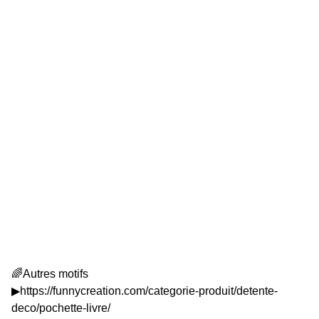
19 cm x 24 cm
Format idéal pour la majorité des romans brochés et
livres de poche grand format.
🧼 Conseils d’entretien
Lavage en machine à
40 °C
❌ Éviter le sèche-linge pour préserver les matières
Protégez vos lectures avec caractère
: cette pochette à
livre squelette allie style gothique et engagement
écologique.
Ajoutez-la à votre panier
et emportez vos histoires
préférées partout avec vous, en toute sécurité.
🌈Autres motifs
▶https://funnycreation.com/categorie-produit/detente-
deco/pochette-livre/